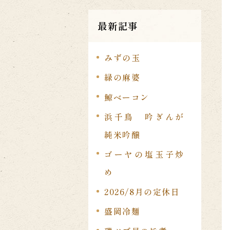
最新記事
みずの玉
緑の麻婆
鯨ベーコン
浜千鳥 吟ぎんが
純米吟醸
ゴーヤの塩玉子炒
め
2026/8月の定休日
盛岡冷麺