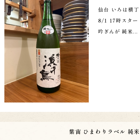
仙台 いろは横丁
8/1 17時ス
吟ぎんが 純米...
紫宙 ひまわりラベル 純