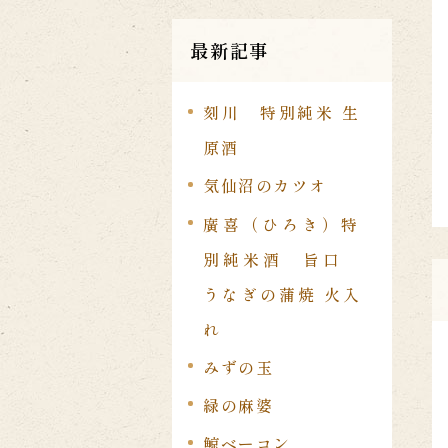
最新記事
刻川 特別純米 生
原酒
気仙沼のカツオ
廣喜（ひろき）特
別純米酒 旨口
うなぎの蒲焼 火入
れ
みずの玉
緑の麻婆
鯨ベーコン