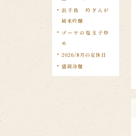
浜千鳥 吟ぎんが
純米吟醸
ゴーヤの塩玉子炒
め
2026/8月の定休日
盛岡冷麺