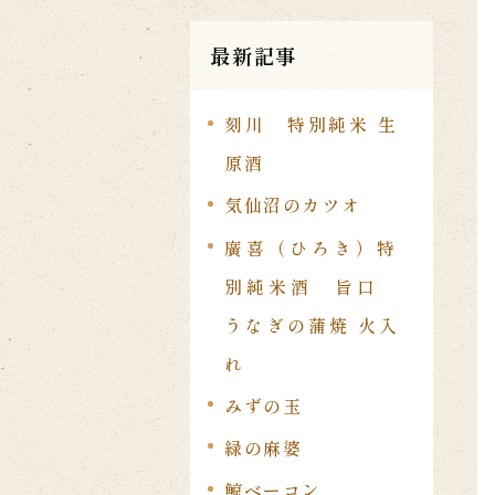
最新記事
刻川 特別純米 生
原酒
気仙沼のカツオ
廣喜（ひろき）特
別純米酒 旨口
うなぎの蒲焼 火入
れ
みずの玉
緑の麻婆
鯨ベーコン