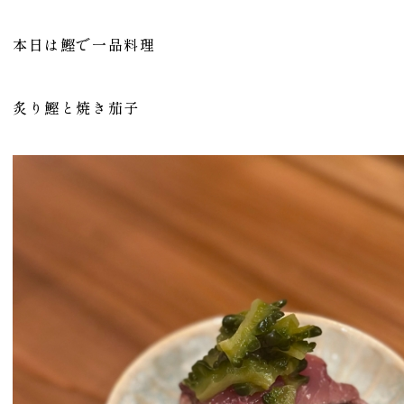
本日は鰹で一品料理
炙り鰹と焼き茄子