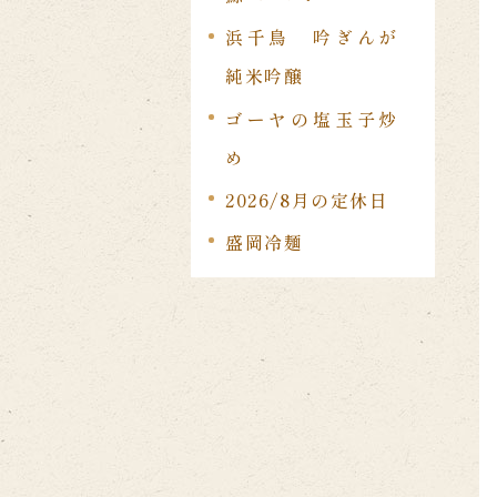
浜千鳥 吟ぎんが
純米吟醸
ゴーヤの塩玉子炒
め
2026/8月の定休日
盛岡冷麺