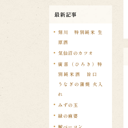
最新記事
刻川 特別純米 生
原酒
気仙沼のカツオ
廣喜（ひろき）特
別純米酒 旨口
うなぎの蒲焼 火入
れ
みずの玉
緑の麻婆
鯨ベーコン