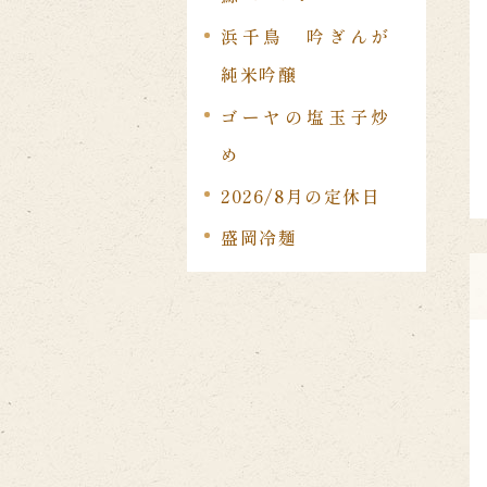
浜千鳥 吟ぎんが
純米吟醸
ゴーヤの塩玉子炒
め
2026/8月の定休日
盛岡冷麺