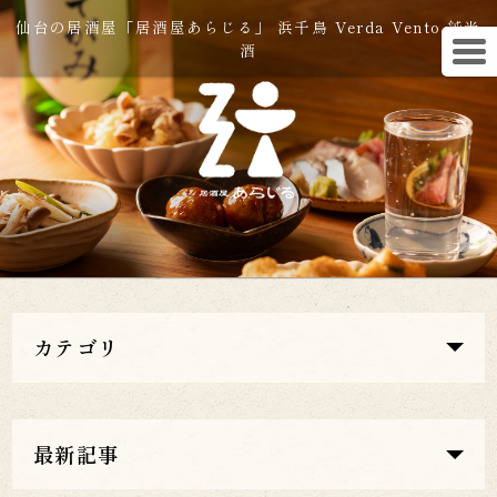
仙台の居酒屋「居酒屋あらじる」 浜千鳥 Verda Vento 純米
酒
カテゴリ
最新記事