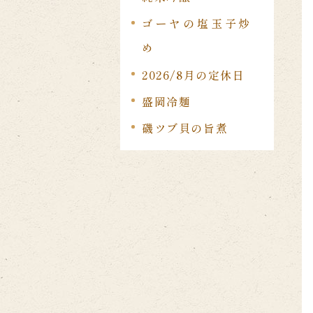
ゴーヤの塩玉子炒
め
2026/8月の定休日
盛岡冷麺
磯ツブ貝の旨煮