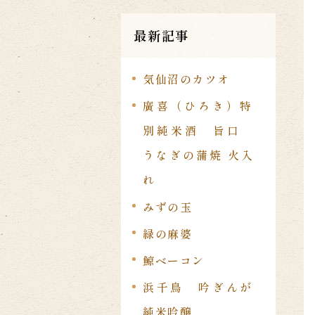
最新記事
気仙沼のカツオ
廣喜（ひろき）特
別純米酒 旨口
うなぎの蒲焼 火入
れ
みずの玉
緑の麻婆
鯨ベーコン
浜千鳥 吟ぎんが
純米吟醸